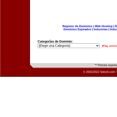
Registro de Dominios
|
Web Hosting
|
D
Dominios Expirados
|
Industrias
|
Indu
Categorías de Dominio:
[Pág. princi
** Precios expre
© 2002/2022 Solo10.com