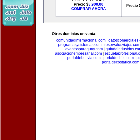
COMPRAR AHORA
Precio $
3,900.00
Precio 
COMPRAR AHORA
Otros dominios en venta:
comunidadinternacional.com
|
datoscomerciales
programasysistemas.com
|
reservatusviajes.co
eventosparaguay.com
|
guiadeindustrias.c
asociacionempresarial.com
|
escuelaprofesional.
portaldebolivia.com
|
portaldechile.com
|
p
portaldecostarica.com