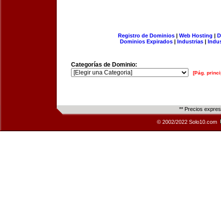
Registro de Dominios
|
Web Hosting
|
D
Dominios Expirados
|
Industrias
|
Indu
Categorías de Dominio:
[Pág. princi
** Precios expre
© 2002/2022 Solo10.com