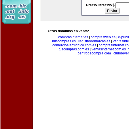
Precio Ofrecido $
Otros dominios en venta:
comprasinternet.es
|
comprasweb.es
|
e-publ
miscompras.es
|
registrodemarcas.es
|
ventasinte
comercioelectronico.com.es
|
comprasinternet.c
tuscompras.com.es
|
ventasinternet.com.es
|
centrodecompra.com
|
clubdeven