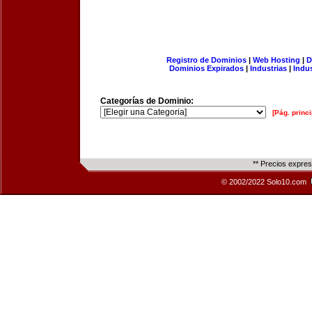
Registro de Dominios
|
Web Hosting
|
D
Dominios Expirados
|
Industrias
|
Indu
Categorías de Dominio:
[Pág. princi
** Precios expre
© 2002/2022 Solo10.com