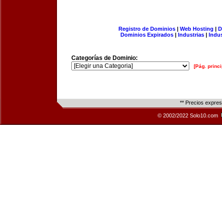
Registro de Dominios
|
Web Hosting
|
D
Dominios Expirados
|
Industrias
|
Indu
Categorías de Dominio:
[Pág. princi
** Precios expre
© 2002/2022 Solo10.com