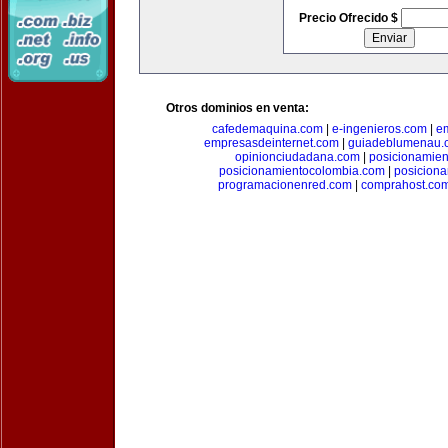
Precio Ofrecido $
Otros dominios en venta:
cafedemaquina.com
|
e-ingenieros.com
|
e
empresasdeinternet.com
|
guiadeblumenau.
opinionciudadana.com
|
posicionamien
posicionamientocolombia.com
|
posicion
programacionenred.com
|
comprahost.co