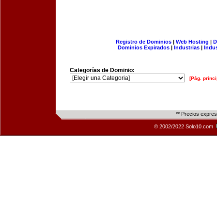
Registro de Dominios
|
Web Hosting
|
D
Dominios Expirados
|
Industrias
|
Indu
Categorías de Dominio:
[Pág. princi
** Precios expre
© 2002/2022 Solo10.com