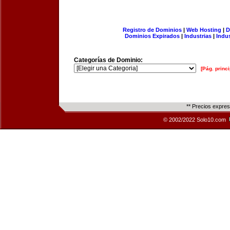
Registro de Dominios
|
Web Hosting
|
D
Dominios Expirados
|
Industrias
|
Indu
Categorías de Dominio:
[Pág. princi
** Precios expre
© 2002/2022 Solo10.com