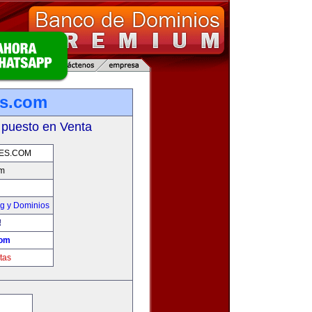
es.com
 puesto en Venta
TES.COM
om
g y Dominios
!
com
tas