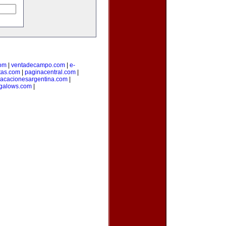
com
|
ventadecampo.com
|
e-
itas.com
|
paginacentral.com
|
vacacionesargentina.com
|
ngalows.com
|