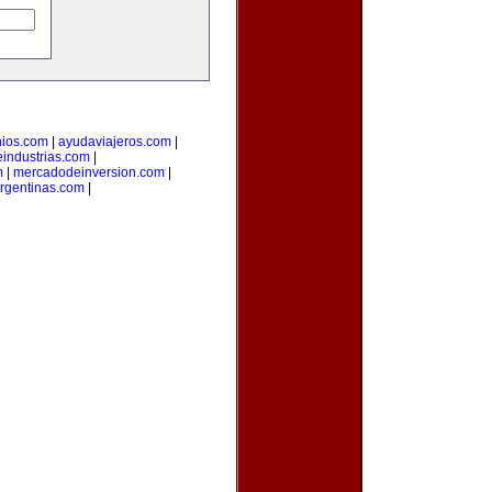
nios.com
|
ayudaviajeros.com
|
industrias.com
|
m
|
mercadodeinversion.com
|
rgentinas.com
|