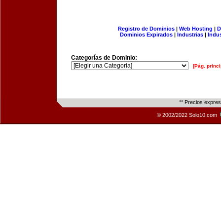
Registro de Dominios
|
Web Hosting
|
D
Dominios Expirados
|
Industrias
|
Indu
Categorías de Dominio:
[Pág. princi
** Precios expre
© 2002/2022 Solo10.com