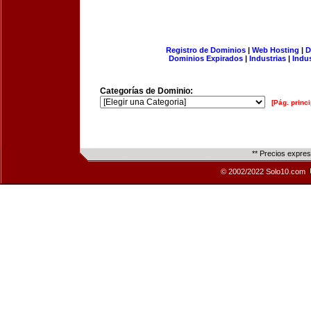
Registro de Dominios
|
Web Hosting
|
D
Dominios Expirados
|
Industrias
|
Indu
Categorías de Dominio:
[Pág. princi
** Precios expre
© 2002/2022 Solo10.com