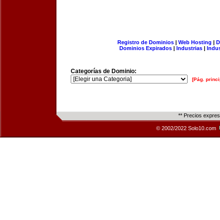
Registro de Dominios
|
Web Hosting
|
D
Dominios Expirados
|
Industrias
|
Indu
Categorías de Dominio:
[Pág. princi
** Precios expre
© 2002/2022 Solo10.com