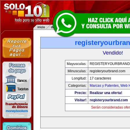
registeryourbra
Vendido!
Mayusculas:
REGISTERYOURBRAND
Minusculas:
registeryourbrand.com
Longitud:
17 caracteres
Categorias:
Marcas y Patentes
,
Web H
Precio:
Realizar una oferta!
Visitar!
registeryourbrand.com
Serán consideradas ofer