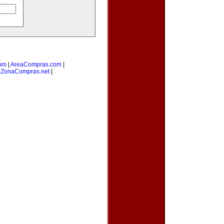
om
|
AreaCompras.com
|
|
ZonaCompras.net
|