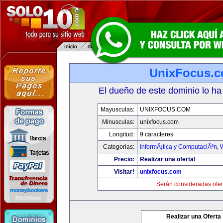
UnixFocus.
El dueño de este dominio lo ha
Mayusculas:
UNIXFOCUS.COM
Minusculas:
unixfocus.com
Longitud:
9 caracteres
Categorias:
InformÃ¡tica y ComputaciÃ³n
,
Precio:
Realizar una oferta!
Visitar!
unixfocus.com
Serán consideradas ofer
Realizar una Oferta