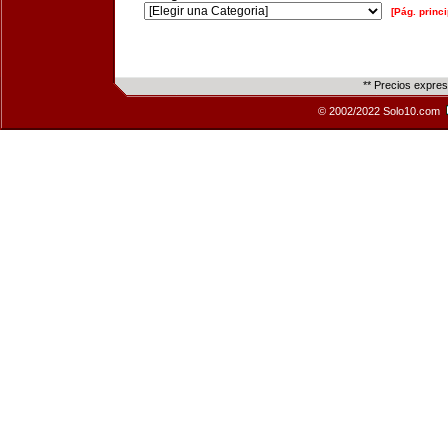
[Pág. princi
** Precios expre
© 2002/2022 Solo10.com