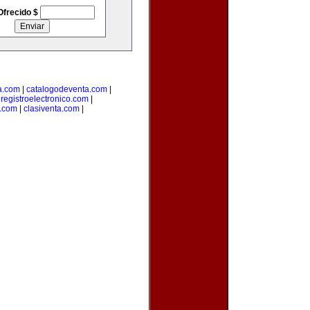
Ofrecido $
a.com
|
catalogodeventa.com
|
|
registroelectronico.com
|
s.com
|
clasiventa.com
|