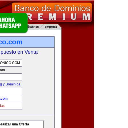
ico.com
 puesto en Venta
ONICO.COM
.com
g y Dominios
o.com
tas
ealizar una Oferta