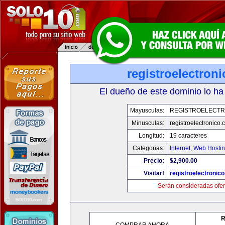
registroelectron
El dueño de este dominio lo ha
Mayusculas:
REGISTROELECTR
Minusculas:
registroelectronico
Longitud:
19 caracteres
Categorias:
Internet
,
Web Hostin
Precio:
$2,900.00
Visitar!
registroelectronic
Serán consideradas ofer
R