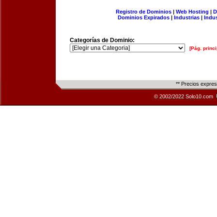
Registro de Dominios
|
Web Hosting
|
D
Dominios Expirados
|
Industrias
|
Indu
Categorías de Dominio:
[Pág. princi
** Precios expre
© 2002/2022 Solo10.com