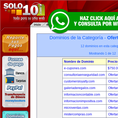
Dominios de la Categoría -
Ofer
12 dominios en esta categ
Mostrando 1 de 12
Nombre de Dominio
Precio
e-cupones.com
$750.
consultoriaenseguridad.com
Oferta
customersloyalty.com
Oferta
galeriaderegalos.com
Oferta
informacioncontable.com
Oferta
informacionimpositiva.com
Oferta
microventas.com
Oferta
mistercompras.com
Oferta