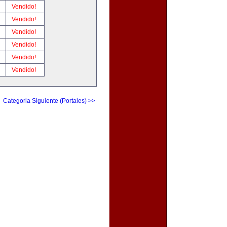
!
Vendido!
!
Vendido!
!
Vendido!
!
Vendido!
!
Vendido!
!
Vendido!
Categoria Siguiente (Portales) >>