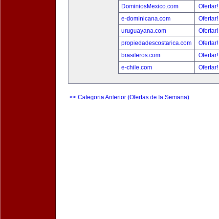
DominiosMexico.com
Ofertar
e-dominicana.com
Ofertar
uruguayana.com
Ofertar
propiedadescostarica.com
Ofertar
brasileros.com
Ofertar
e-chile.com
Ofertar
<< Categoria Anterior (Ofertas de la Semana)