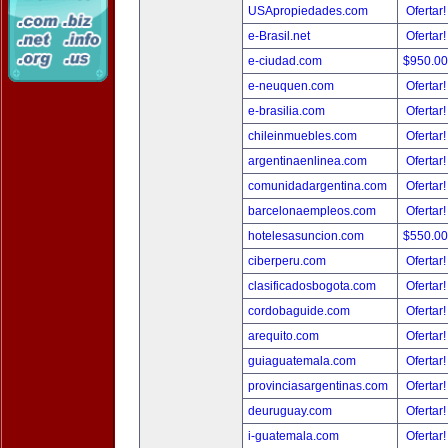
USApropiedades.com
Ofertar
e-Brasil.net
Ofertar
e-ciudad.com
$950.0
e-neuquen.com
Ofertar
e-brasilia.com
Ofertar
chileinmuebles.com
Ofertar
argentinaenlinea.com
Ofertar
comunidadargentina.com
Ofertar
barcelonaempleos.com
Ofertar
hotelesasuncion.com
$550.0
ciberperu.com
Ofertar
clasificadosbogota.com
Ofertar
cordobaguide.com
Ofertar
arequito.com
Ofertar
guiaguatemala.com
Ofertar
provinciasargentinas.com
Ofertar
deuruguay.com
Ofertar
i-guatemala.com
Ofertar